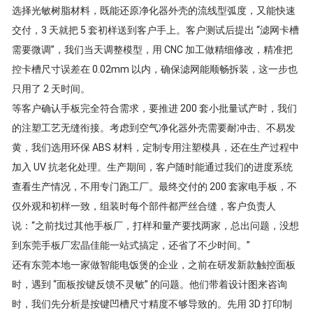
选择光敏树脂材料，既能还原净化器外壳的流线型弧度，又能快速
交付，3 天就把 5 套初样送到客户手上。客户测试后提出 “滤网卡槽
需要微调”，我们当天调整模型，用 CNC 加工做精细修改，精准把
控卡槽尺寸误差在 0.02mm 以内，确保滤网能顺畅拆装，这一步也
只用了 2 天时间。
等客户确认手板完全符合需求，要推进 200 套小批量试产时，我们
的注塑工艺无缝衔接。考虑到空气净化器外壳需要耐冲击、不易发
黄，我们选用环保 ABS 材料，定制专用注塑模具，还在生产过程中
加入 UV 抗老化处理。生产期间，客户随时能通过我们的进度系统
查看生产情况，不用专门跑工厂。最终交付的 200 套家电手板，不
仅外观和初样一致，组装时每个部件都严丝合缝，客户负责人
说：“之前找过其他手板厂，打样和量产要找两家，总出问题，没想
到东莞手板厂宏晶佳能一站式搞定，还省了不少时间。”
还有东莞本地一家做智能电饭煲的企业，之前在研发新款触控面板
时，遇到 “面板按键反馈不灵敏” 的问题。他们带着设计图来咨询
时，我们先分析是按键凹槽尺寸精度不够导致的。先用 3D 打印制