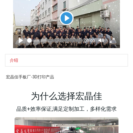
P
l
S
C
00:00
a
e
u
P
T
T
e
r
l
o
o
y
k
r
a
g
g
e
y
g
g
介绍
n
l
l
t
e
e
t
M
F
i
u
u
宏晶佳手板厂-3D打印产品
m
t
l
e
e
l
s
c
为什么选择宏晶佳
r
e
e
n
品质+效率保证,满足定制加工，多样化需求